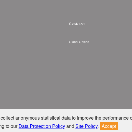
ติดต่อเรา
Global Offices
hts Reserved.
collect anonymous statistical data to improve the performance o
ng to our
Data Protection Policy
and
Site Policy
.
Accept