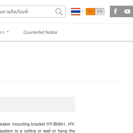
TH
EN
เรา
Counterfeit Notice
speaker mounting bracket HY-B0801, HY-
stem to a ceiling or wall or hang the