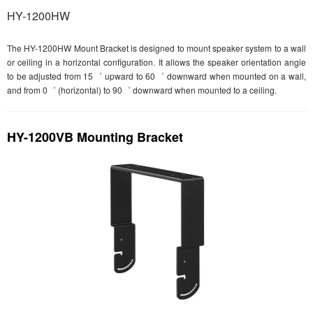
HY-1200HW
The HY-1200HW Mount Bracket is designed to mount speaker system to a wall
or ceiling in a horizontal configuration. It allows the speaker orientation angle
to be adjusted from 15゜ upward to 60゜ downward when mounted on a wall,
and from 0゜ (horizontal) to 90゜ downward when mounted to a ceiling.
HY-1200VB Mounting Bracket