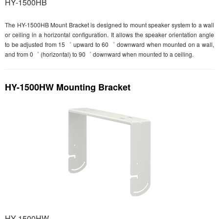
HY-1500HB
The HY-1500HB Mount Bracket is designed to mount speaker system to a wall
or ceiling in a horizontal configuration. It allows the speaker orientation angle
to be adjusted from 15゜ upward to 60゜ downward when mounted on a wall,
and from 0゜ (horizontal) to 90゜ downward when mounted to a ceiling.
HY-1500HW Mounting Bracket
HY-1500HW