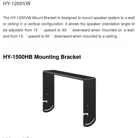
HY-1200VW
The HY-1200VW Mount Bracket is designed to mount speaker system to a wall
or ceiling in a vertical configuration. It allows the speaker orientation angle to
be adjusted from 15゜ upward to 60゜ downward when mounted on a wall,
and from 15゜ upward to 90゜ downward when mounted to a ceiling.
HY-1500HB Mounting Bracket