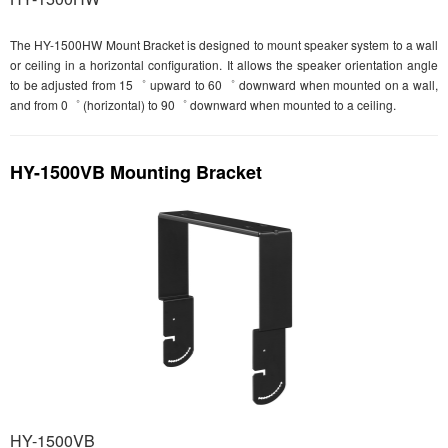
The HY-1500HW Mount Bracket is designed to mount speaker system to a wall
or ceiling in a horizontal configuration. It allows the speaker orientation angle
to be adjusted from 15゜ upward to 60゜ downward when mounted on a wall,
and from 0゜ (horizontal) to 90゜ downward when mounted to a ceiling.
HY-1500VB Mounting Bracket
HY-1500VB