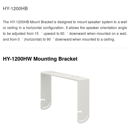
HY-1200HB
The HY-1200HB Mount Bracket is designed to mount speaker system to a wall
or ceiling in a horizontal configuration. It allows the speaker orientation angle
to be adjusted from 15゜ upward to 60゜ downward when mounted on a wall,
and from 0゜ (horizontal) to 90゜ downward when mounted to a ceiling.
HY-1200HW Mounting Bracket