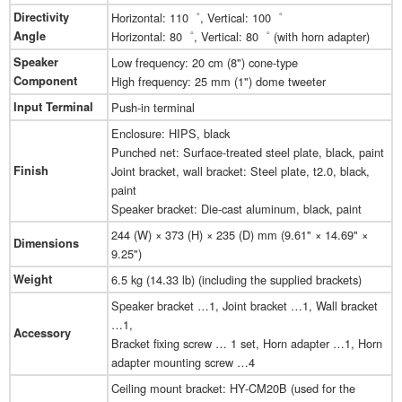
Directivity
Horizontal: 110゜, Vertical: 100゜
Angle
Horizontal: 80゜, Vertical: 80゜ (with horn adapter)
Speaker
Low frequency: 20 cm (8") cone-type
Component
High frequency: 25 mm (1") dome tweeter
Input Terminal
Push-in terminal
Enclosure: HIPS, black
Punched net: Surface-treated steel plate, black, paint
Finish
Joint bracket, wall bracket: Steel plate, t2.0, black,
paint
Speaker bracket: Die-cast aluminum, black, paint
244 (W) × 373 (H) × 235 (D) mm (9.61" × 14.69" ×
Dimensions
9.25")
Weight
6.5 kg (14.33 lb) (including the supplied brackets)
Speaker bracket …1, Joint bracket …1, Wall bracket
…1,
Accessory
Bracket fixing screw … 1 set, Horn adapter …1, Horn
adapter mounting screw …4
Ceiling mount bracket: HY-CM20B (used for the