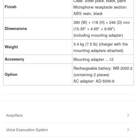
Case: Steel plate, black, paint
Finish
Microphone receptacle section:
ABS resin, black
390 (W) × 118 (H) × 246 (D) mm
Dimensions
(15.35" × 4.65" × 9.69")
(including mounting adapter)
3.4 kg (7.5 lb) (charger with the
Weight
mounting adapters attached)
Accessory
Mounting adapter …12
Rechargeable battery: WB-2000-2
Option
(containing 2 pieces)
AC adapter: AD-5000-6
Amplifiers
Voice Evacuation System