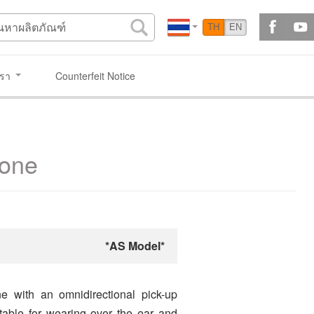
TH
EN
เรา
Counterfeit Notice
hone
*AS Model*
 with an omnidirectional pick-up
uitable for wearing over the ear and