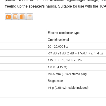
freeing up the speaker's hands. Suitable for use with the 
Electret condenser type
Omnidirectional
20 - 20,000 Hz
-67 dB ±3 dB (0 dB = 1 V/0.1 Pa, 1 kHz)
115 dB SPL, 1kHz at 1%
1.3 m (4.27 ft)
φ3.5 mm (0.14") stereo plug
Beige color
16 g (0.56 oz) (cable included)