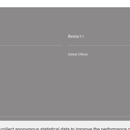
ติดต่อเรา
Global Offices
hts Reserved.
collect anonymous statistical data to improve the performance o